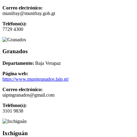
Correo electrónico:
munifray@munifray.gob.gt
Teléfono(s):
7729 4300
Granados
Departamento:
Baja Verapaz
Página web:
https://www.munigranados.laip.gt/
Correo electrónico:
uipmgranados@gmail.com
Teléfono(s):
3101 9838
Ixchiguán