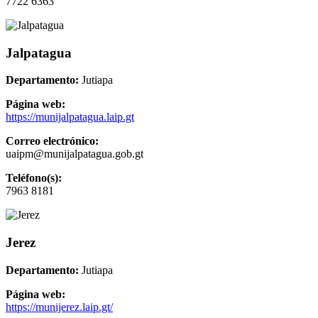
7722 6363
Jalpatagua
Departamento:
Jutiapa
Página web:
https://munijalpatagua.laip.gt
Correo electrónico:
uaipm@munijalpatagua.gob.gt
Teléfono(s):
7963 8181
Jerez
Departamento:
Jutiapa
Página web:
https://munijerez.laip.gt/