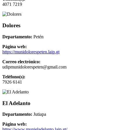
4071 7219
Dolores
Departamento:
Petén
Página web:
https://munidolorespeten.laip.gt
Correo electrónico:
udipmunidolorespeten@gmail.com
Teléfono(s):
7926 6141
El Adelanto
Departamento:
Jutiapa
Página web:
https://www.munieladelanto.laip.gt/