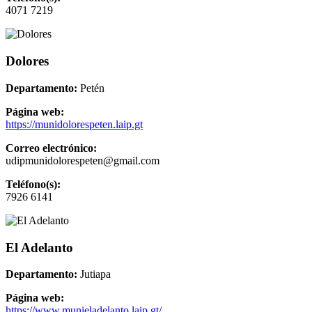
4071 7219
Dolores
Departamento:
Petén
Página web:
https://munidolorespeten.laip.gt
Correo electrónico:
udipmunidolorespeten@gmail.com
Teléfono(s):
7926 6141
El Adelanto
Departamento:
Jutiapa
Página web:
https://www.munieladelanto.laip.gt/