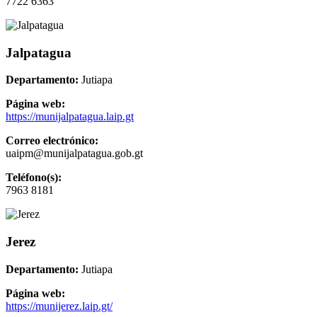
7722 6363
Jalpatagua
Departamento:
Jutiapa
Página web:
https://munijalpatagua.laip.gt
Correo electrónico:
uaipm@munijalpatagua.gob.gt
Teléfono(s):
7963 8181
Jerez
Departamento:
Jutiapa
Página web:
https://munijerez.laip.gt/