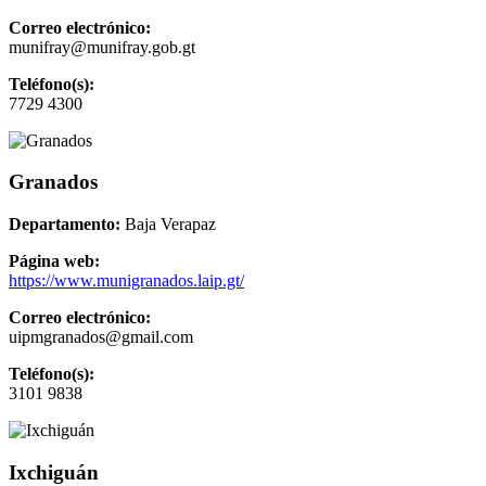
Correo electrónico:
munifray@munifray.gob.gt
Teléfono(s):
7729 4300
Granados
Departamento:
Baja Verapaz
Página web:
https://www.munigranados.laip.gt/
Correo electrónico:
uipmgranados@gmail.com
Teléfono(s):
3101 9838
Ixchiguán