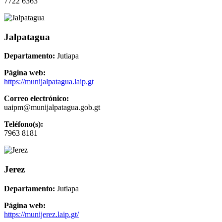
7722 6363
Jalpatagua
Departamento:
Jutiapa
Página web:
https://munijalpatagua.laip.gt
Correo electrónico:
uaipm@munijalpatagua.gob.gt
Teléfono(s):
7963 8181
Jerez
Departamento:
Jutiapa
Página web:
https://munijerez.laip.gt/