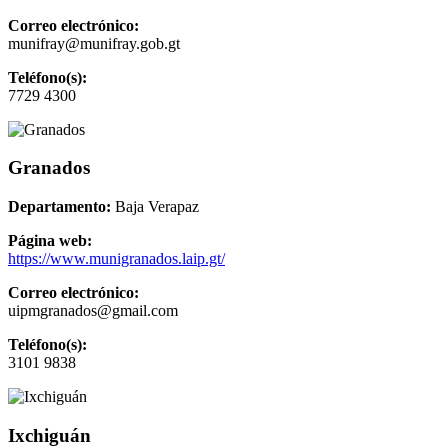
Correo electrónico:
munifray@munifray.gob.gt
Teléfono(s):
7729 4300
Granados
Departamento:
Baja Verapaz
Página web:
https://www.munigranados.laip.gt/
Correo electrónico:
uipmgranados@gmail.com
Teléfono(s):
3101 9838
Ixchiguán