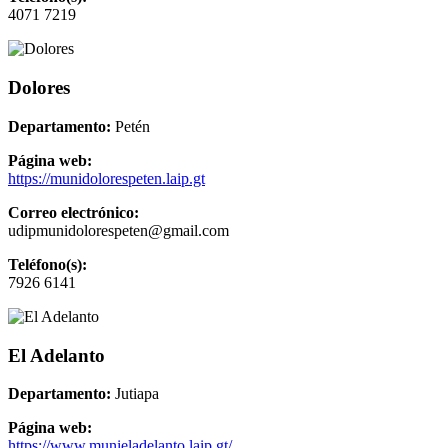
4071 7219
Dolores
Departamento:
Petén
Página web:
https://munidolorespeten.laip.gt
Correo electrónico:
udipmunidolorespeten@gmail.com
Teléfono(s):
7926 6141
El Adelanto
Departamento:
Jutiapa
Página web:
https://www.munieladelanto.laip.gt/