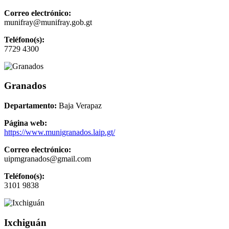
Correo electrónico:
munifray@munifray.gob.gt
Teléfono(s):
7729 4300
Granados
Departamento:
Baja Verapaz
Página web:
https://www.munigranados.laip.gt/
Correo electrónico:
uipmgranados@gmail.com
Teléfono(s):
3101 9838
Ixchiguán