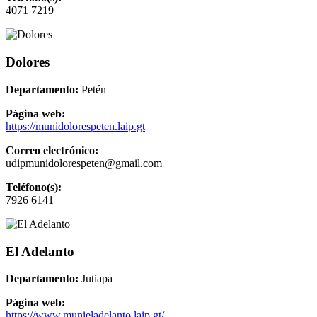
4071 7219
Dolores
Departamento:
Petén
Página web:
https://munidolorespeten.laip.gt
Correo electrónico:
udipmunidolorespeten@gmail.com
Teléfono(s):
7926 6141
El Adelanto
Departamento:
Jutiapa
Página web:
https://www.munieladelanto.laip.gt/