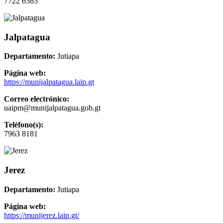
7722 6363
Jalpatagua
Departamento:
Jutiapa
Página web:
https://munijalpatagua.laip.gt
Correo electrónico:
uaipm@munijalpatagua.gob.gt
Teléfono(s):
7963 8181
Jerez
Departamento:
Jutiapa
Página web:
https://munijerez.laip.gt/