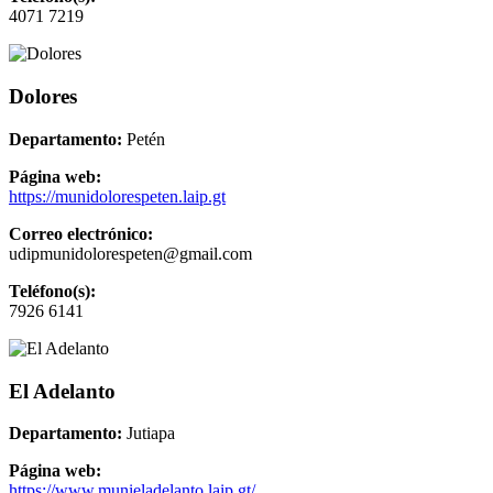
4071 7219
Dolores
Departamento:
Petén
Página web:
https://munidolorespeten.laip.gt
Correo electrónico:
udipmunidolorespeten@gmail.com
Teléfono(s):
7926 6141
El Adelanto
Departamento:
Jutiapa
Página web:
https://www.munieladelanto.laip.gt/