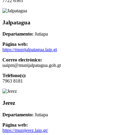
7722 6363
Jalpatagua
Departamento:
Jutiapa
Página web:
https://munijalpatagua.laip.gt
Correo electrónico:
uaipm@munijalpatagua.gob.gt
Teléfono(s):
7963 8181
Jerez
Departamento:
Jutiapa
Página web:
https://munijerez.laip.gt/