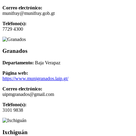
Correo electrónico:
munifray@munifray.gob.gt
Teléfono(s):
7729 4300
Granados
Departamento:
Baja Verapaz
Página web:
https://www.munigranados.laip.gt/
Correo electrónico:
uipmgranados@gmail.com
Teléfono(s):
3101 9838
Ixchiguán