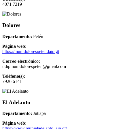
4071 7219
Dolores
Departamento:
Petén
Página web:
https://munidolorespeten.laip.gt
Correo electrónico:
udipmunidolorespeten@gmail.com
Teléfono(s):
7926 6141
El Adelanto
Departamento:
Jutiapa
Página web:
https://www.munieladelanto.laip.gt/