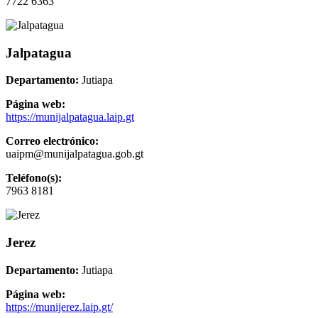
7722 6363
Jalpatagua
Departamento:
Jutiapa
Página web:
https://munijalpatagua.laip.gt
Correo electrónico:
uaipm@munijalpatagua.gob.gt
Teléfono(s):
7963 8181
Jerez
Departamento:
Jutiapa
Página web:
https://munijerez.laip.gt/