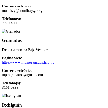
Correo electrónico:
munifray@munifray.gob.gt
Teléfono(s):
7729 4300
Granados
Departamento:
Baja Verapaz
Página web:
https://www.munigranados.laip.gt/
Correo electrónico:
uipmgranados@gmail.com
Teléfono(s):
3101 9838
Ixchiguán