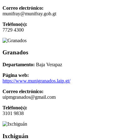
Correo electrónico:
munifray@munifray.gob.gt
Teléfono(s):
7729 4300
Granados
Departamento:
Baja Verapaz
Página web:
https://www.munigranados.laip.gt/
Correo electrónico:
uipmgranados@gmail.com
Teléfono(s):
3101 9838
Ixchiguán