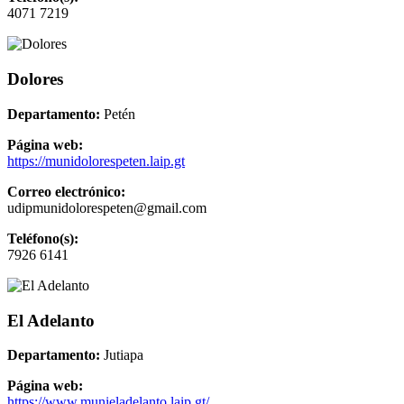
4071 7219
Dolores
Departamento:
Petén
Página web:
https://munidolorespeten.laip.gt
Correo electrónico:
udipmunidolorespeten@gmail.com
Teléfono(s):
7926 6141
El Adelanto
Departamento:
Jutiapa
Página web:
https://www.munieladelanto.laip.gt/