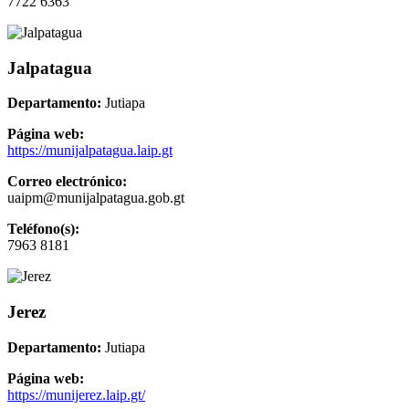
7722 6363
Jalpatagua
Departamento:
Jutiapa
Página web:
https://munijalpatagua.laip.gt
Correo electrónico:
uaipm@munijalpatagua.gob.gt
Teléfono(s):
7963 8181
Jerez
Departamento:
Jutiapa
Página web:
https://munijerez.laip.gt/