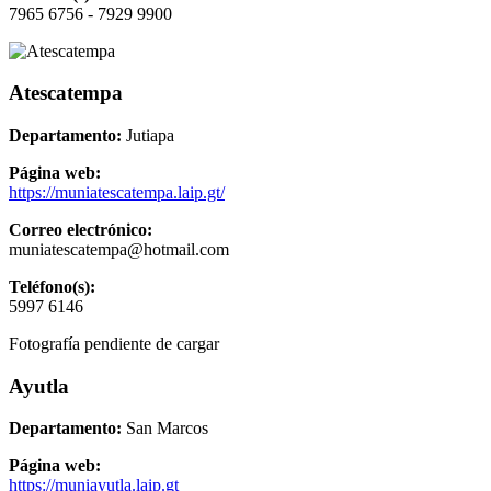
7965 6756 - 7929 9900
Atescatempa
Departamento:
Jutiapa
Página web:
https://muniatescatempa.laip.gt/
Correo electrónico:
muniatescatempa@hotmail.com
Teléfono(s):
5997 6146
Fotografía pendiente de cargar
Ayutla
Departamento:
San Marcos
Página web:
https://muniayutla.laip.gt