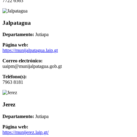
7722 6363
Jalpatagua
Departamento:
Jutiapa
Página web:
https://munijalpatagua.laip.gt
Correo electrónico:
uaipm@munijalpatagua.gob.gt
Teléfono(s):
7963 8181
Jerez
Departamento:
Jutiapa
Página web:
https://munijerez.laip.gt/