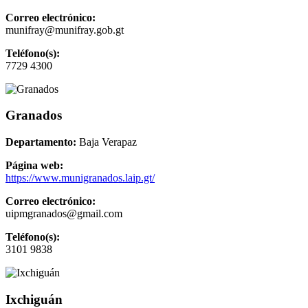
Correo electrónico:
munifray@munifray.gob.gt
Teléfono(s):
7729 4300
Granados
Departamento:
Baja Verapaz
Página web:
https://www.munigranados.laip.gt/
Correo electrónico:
uipmgranados@gmail.com
Teléfono(s):
3101 9838
Ixchiguán