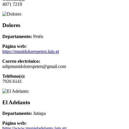
4071 7219
Dolores
Departamento:
Petén
Página web:
https://munidolorespeten.laip.gt
Correo electrónico:
udipmunidolorespeten@gmail.com
Teléfono(s):
7926 6141
El Adelanto
Departamento:
Jutiapa
Página web:
https://www.munieladelanto.laip.gt/