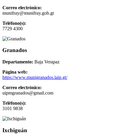
Correo electrónico:
munifray@munifray.gob.gt
Teléfono(s):
7729 4300
Granados
Departamento:
Baja Verapaz
Página web:
https://www.munigranados.laip.gt/
Correo electrónico:
uipmgranados@gmail.com
Teléfono(s):
3101 9838
Ixchiguán