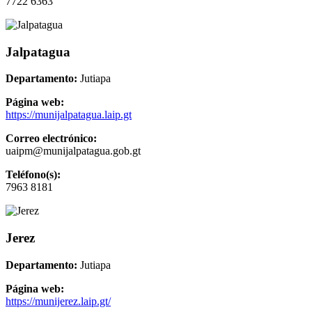
7722 6363
Jalpatagua
Departamento:
Jutiapa
Página web:
https://munijalpatagua.laip.gt
Correo electrónico:
uaipm@munijalpatagua.gob.gt
Teléfono(s):
7963 8181
Jerez
Departamento:
Jutiapa
Página web:
https://munijerez.laip.gt/