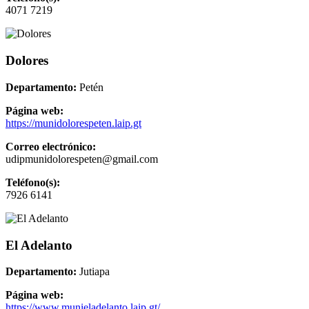
4071 7219
Dolores
Departamento:
Petén
Página web:
https://munidolorespeten.laip.gt
Correo electrónico:
udipmunidolorespeten@gmail.com
Teléfono(s):
7926 6141
El Adelanto
Departamento:
Jutiapa
Página web:
https://www.munieladelanto.laip.gt/