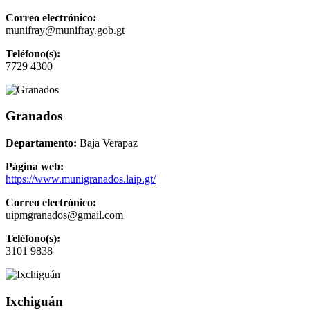
Correo electrónico:
munifray@munifray.gob.gt
Teléfono(s):
7729 4300
Granados
Departamento:
Baja Verapaz
Página web:
https://www.munigranados.laip.gt/
Correo electrónico:
uipmgranados@gmail.com
Teléfono(s):
3101 9838
Ixchiguán