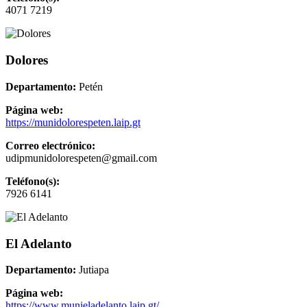
4071 7219
Dolores
Departamento:
Petén
Página web:
https://munidolorespeten.laip.gt
Correo electrónico:
udipmunidolorespeten@gmail.com
Teléfono(s):
7926 6141
El Adelanto
Departamento:
Jutiapa
Página web:
https://www.munieladelanto.laip.gt/