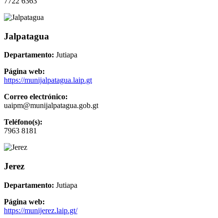
7722 6363
Jalpatagua
Departamento:
Jutiapa
Página web:
https://munijalpatagua.laip.gt
Correo electrónico:
uaipm@munijalpatagua.gob.gt
Teléfono(s):
7963 8181
Jerez
Departamento:
Jutiapa
Página web:
https://munijerez.laip.gt/