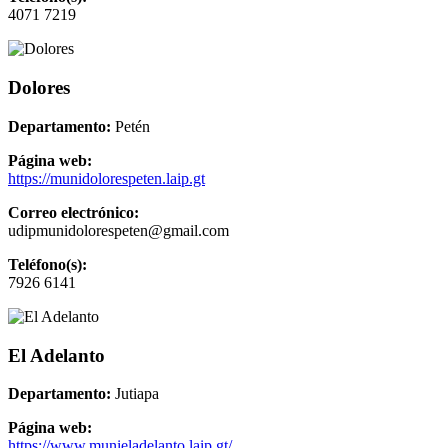
4071 7219
Dolores
Departamento:
Petén
Página web:
https://munidolorespeten.laip.gt
Correo electrónico:
udipmunidolorespeten@gmail.com
Teléfono(s):
7926 6141
El Adelanto
Departamento:
Jutiapa
Página web:
https://www.munieladelanto.laip.gt/