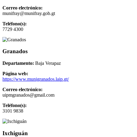
Correo electrónico:
munifray@munifray.gob.gt
Teléfono(s):
7729 4300
Granados
Departamento:
Baja Verapaz
Página web:
https://www.munigranados.laip.gt/
Correo electrónico:
uipmgranados@gmail.com
Teléfono(s):
3101 9838
Ixchiguán