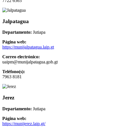
7722 6363
Jalpatagua
Departamento:
Jutiapa
Página web:
https://munijalpatagua.laip.gt
Correo electrónico:
uaipm@munijalpatagua.gob.gt
Teléfono(s):
7963 8181
Jerez
Departamento:
Jutiapa
Página web:
https://munijerez.laip.gt/